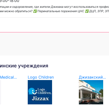
:00-18:00
тации и оздоровления, где жители Джизака могут воспользоваться проф
ами можно обратиться? ✅ Перинатальные поражения ЦНС ✅ ДЦП, ЗПР, З
инские учреждения
edical...
Logo Children
Джизакский...