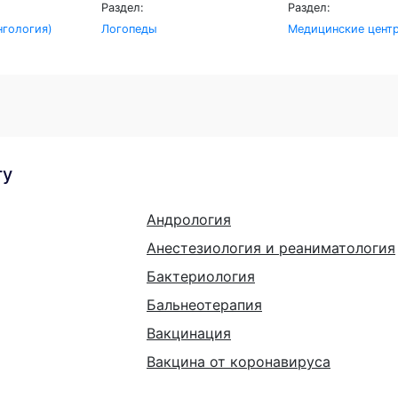
Раздел:
Раздел:
гология)
Логопеды
Медицинские цент
гу
Андрология
Анестезиология и реаниматология
Бактериология
Бальнеотерапия
Вакцинация
Вакцина от коронавируса