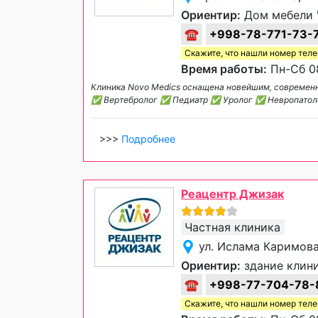
Ориентир:
Дом мебели 
☎
+998-78-771-73-
Скажите, что нашли номер тел
Время работы:
Пн-Сб 08
Клиника Novo Medics оснащена новейшим, современн
✅ Вертебролог ✅ Педиатр ✅ Уролог ✅ Невропатол
>>>
Подробнее
Реацентр Джизак
Частная клиника
ул. Ислама Каримова
Ориентир:
здание клин
☎
+998-77-704-78-
Скажите, что нашли номер тел