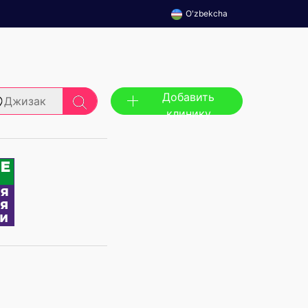
O'zbekcha
Добавить
Джизак
клинику