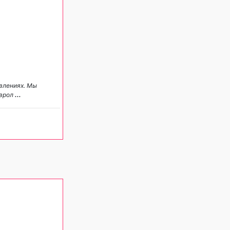
влениях. Мы
еврол
...