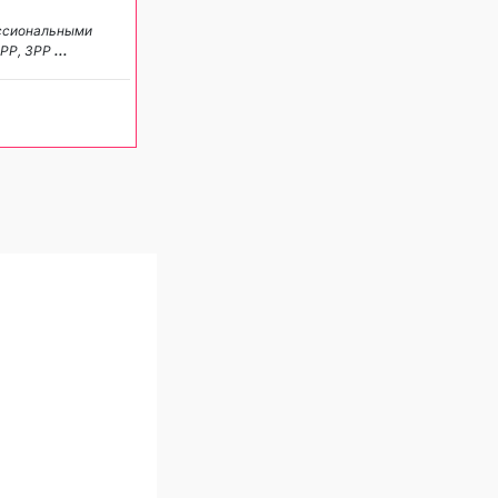
ессиональными
ПРР, ЗРР
...