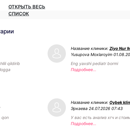
ОТКРЫТЬ ВЕСЬ
СПИСОК
тарии
Название клиники:
Ziyo Nur 
Yusupova Moxlaroyim
01.08.2
ili qildirib
Eng yaxshi pediatr bormi
ologga
Подробнее...
Название клиники:
Oybek klin
1
Эркаева
24.07.2026 07:43
c qon
У вас есть анализ хгч и стои
Подробнее...