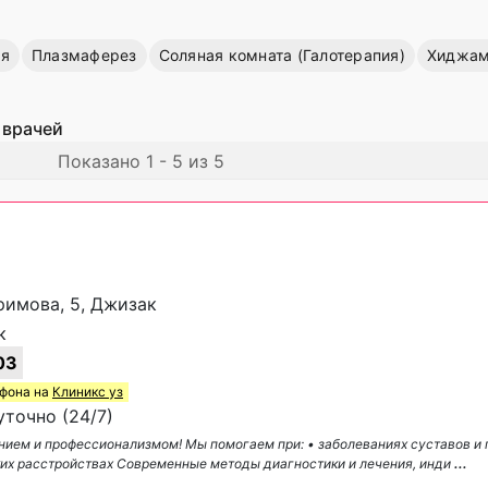
ия
Плазмаферез
Соляная комната (Галотерапия)
Хиджа
 врачей
Показано 1 - 5 из 5
римова, 5, Джизак
к
03
ефона на
Клиникс уз
точно (24/7)
анием и профессионализмом! Мы помогаем при: • заболеваниях суставов и 
их расстройствах Современные методы диагностики и лечения, инди
...