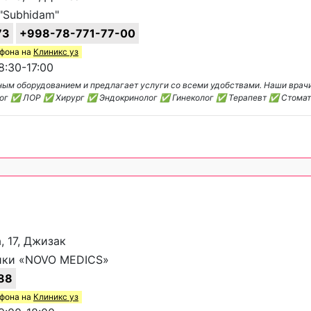
"Subhidam"
73
+998-78-771-77-00
ефона на
Клиникс уз
:30-17:00
ым оборудованием и предлагает услуги со всеми удобствами. Наши врач
ог ✅ ЛОР ✅ Хирург ✅ Эндокринолог ✅ Гинеколог ✅ Терапевт ✅ Стома
, 17, Джизак
ики «NOVO MEDICS»
88
ефона на
Клиникс уз