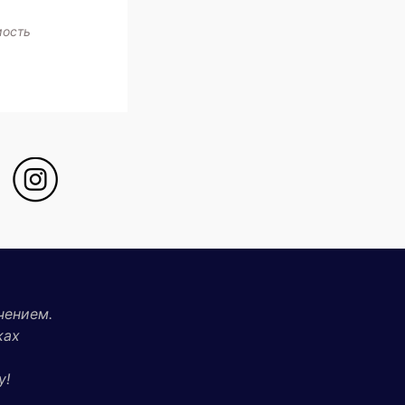
мость
чением.
ках
у!