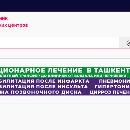
ник
ких центров