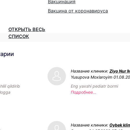
Вакцинация
Вакцина от коронавируса
ОТКРЫТЬ ВЕСЬ
СПИСОК
тарии
Название клиники:
Ziyo Nur 
Yusupova Moxlaroyim
01.08.2
ili qildirib
Eng yaxshi pediatr bormi
ologga
Подробнее...
Название клиники:
Oybek klin