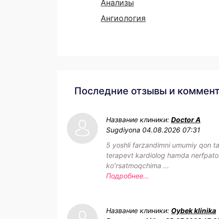
Анализы
Ангиология
Последние отзывы и коммен
Название клиники:
Doctor A
Sugdiyona
04.08.2026 07:31
5 yoshli farzandimni umumiy qon tahl
terapevt kardiolog hamda nerfpat
koʻrsatmoqchima ...
Подробнее...
Название клиники:
Oybek klinika