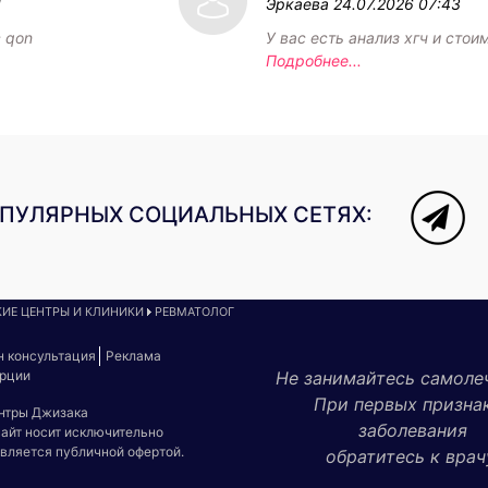
1
Эркаева
24.07.2026 07:43
c qon
У вас есть анализ хгч и стои
Подробнее...
ОПУЛЯРНЫХ СОЦИАЛЬНЫХ СЕТЯХ:
ИЕ ЦЕНТРЫ И КЛИНИКИ
РЕВМАТОЛОГ
н консультация
Реклама
урции
Не занимайтесь самоле
При первых призна
ентры Джизака
заболевания
сайт носит исключительно
является публичной офертой.
обратитесь к врач