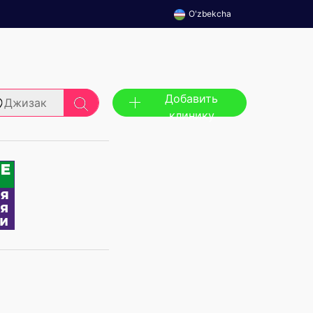
O'zbekcha
Добавить
Джизак
клинику