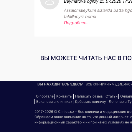
Baymatova óģiloy
25.07.2026 17:2
Assalomaleykum sizlarda batta hg
tahlillariyiz bormi
Подробнее...
ВЫ МОЖЕТЕ ЧИТАТЬ НАС В П
ВЫ НАХОДИТЕСЬ ЗДЕСЬ:
ВСЕ КЛИНИКИ
МЕДИЦИНСК
О портале
Контакты
Написать отзыв
Статьи
Онлай
Вакансии в клиниках
Добавить клинику
Лечение в Т
2017-2026 © Clinics.uz - Все клиники и медицинские ц
Обращаем ваше внимание на то, что данный интернет-
информационный характер и ни при каких условиях не 