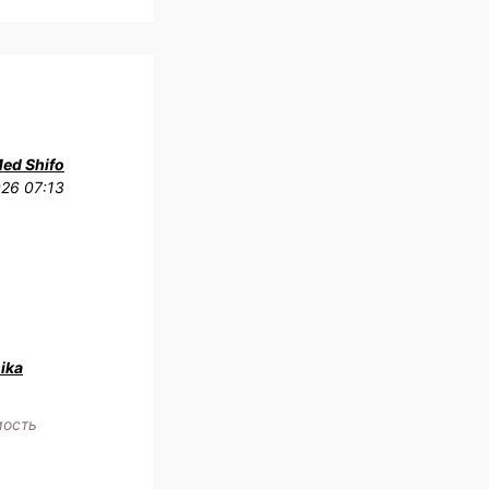
Med Shifo
026 07:13
ika
мость