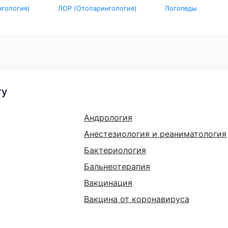
гология)
ЛОР (Отоларингология)
Логопеды
гу
Андрология
Анестезиология и реаниматология
Бактериология
Бальнеотерапия
Вакцинация
Вакцина от коронавируса