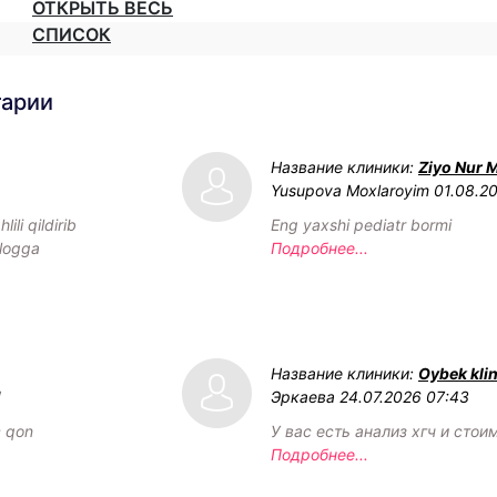
ОТКРЫТЬ ВЕСЬ
СПИСОК
тарии
Название клиники:
Ziyo Nur 
Yusupova Moxlaroyim
01.08.2
ili qildirib
Eng yaxshi pediatr bormi
ologga
Подробнее...
Название клиники:
Oybek klin
1
Эркаева
24.07.2026 07:43
c qon
У вас есть анализ хгч и стои
Подробнее...