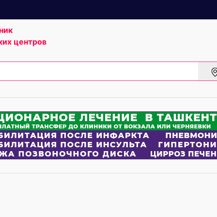
ник
ких центров