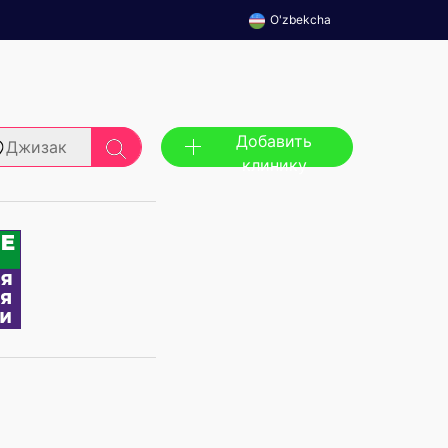
O'zbekcha
Добавить
Джизак
клинику