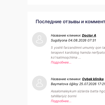
Последние отзывы и коммен
Название клиники:
Doctor A
Sugdiyona
04.08.2026 07:31
5 yoshli farzandimni umumiy qon tahl
terapevt kardiolog hamda nerfpat
koʻrsatmoqchima ...
Подробнее...
Название клиники:
Oybek klinika
Baymatova óģiloy
25.07.2026 17:2
Assalomaleykum sizlarda batta hg
tahlillariyiz bormi
Подробнее...