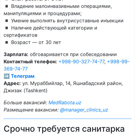
◾️ Владение малоинвазивными операциями,
манипуляциями и процедурами;
◾️ Умение выполнять внутрисуставные инъекции
◾️ Наличие действующей категории и
сертификатов
◾️ Возраст — от 30 лет
Зарплата:
обговаривается при собеседовании
Контактный телефон:
+998-90-327-74-77
,
+998-99-
369-74-77
➡️ Телеграм
Адрес:
ул. Мураббийлар, 14, Яшнабадский район,
Джизак (Tashkent)
Больше вакансий:
MedRabota.uz
Размещение вакансии:
@manager_clinics_uz
Срочно требуется санитарка