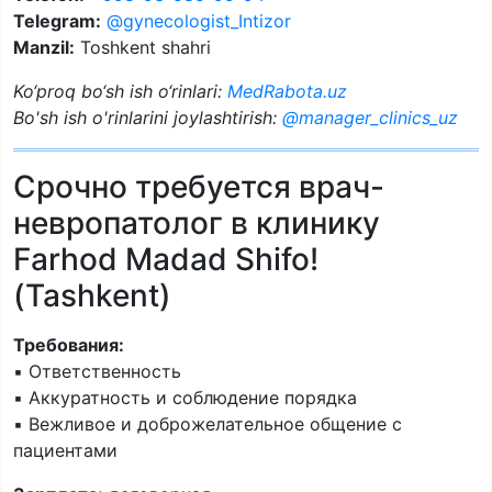
Telegram:
@gynecologist_Intizor
Manzil:
Toshkent shahri
Ko‘proq bo‘sh ish o‘rinlari:
MedRabota.uz
Bo'sh ish o'rinlarini joylashtirish:
@manager_clinics_uz
Срочно требуется врач-
невропатолог в клинику
Farhod Madad Shifo!
(Tashkent)
Требования:
▪️ Ответственность
▪️ Аккуратность и соблюдение порядка
▪️ Вежливое и доброжелательное общение с
пациентами