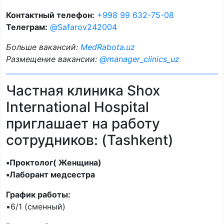
Контактный телефон:
+998 99 632-75-08
Телеграм:
@Safarov242004
Больше вакансий:
MedRabota.uz
Размещение вакансии:
@manager_clinics_uz
Частная клиника Shox
International Hospital
приглашает на работу
сотрудников: (Tashkent)
▪️Проктолог( Женщина)
▪️Лаборант медсестра
График работы:
▪️6/1 (сменный)