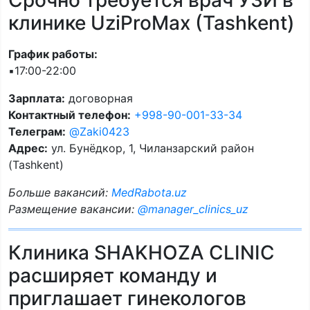
Срочно требуется врач УЗИ в
клинике UziProMax (Tashkent)
График работы:
▪️17:00-22:00
Зарплата:
договорная
Контактный телефон:
+998-90-001-33-34
Телеграм:
@Zaki0423
Адрес:
ул. Бунёдкор, 1, Чиланзарский район
(Tashkent)
Больше вакансий:
MedRabota.uz
Размещение вакансии:
@manager_clinics_uz
Клиника SHAKHOZA CLINIC
расширяет команду и
приглашает гинекологов