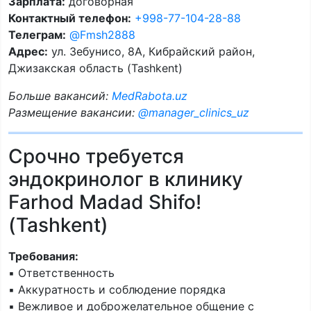
Зарплата:
договорная
Контактный телефон:
+998-77-104-28-88
Телеграм:
@Fmsh2888
Адрес:
ул. Зебунисо, 8A, Кибрайский район,
Джизакская область (Tashkent)
Больше вакансий:
MedRabota.uz
Размещение вакансии:
@manager_clinics_uz
Срочно требуется
эндокринолог в клинику
Farhod Madad Shifo!
(Tashkent)
Требования:
▪️ Ответственность
▪️ Аккуратность и соблюдение порядка
▪️ Вежливое и доброжелательное общение с