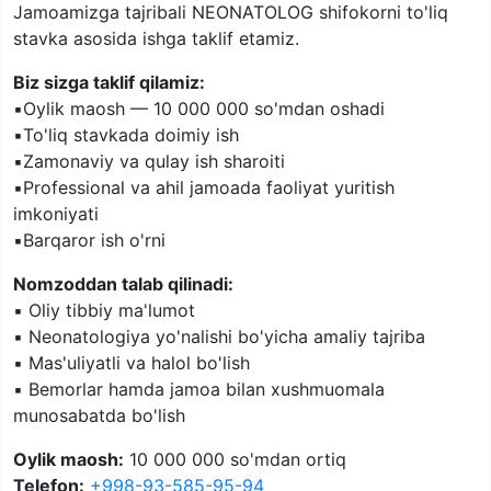
Jamoamizga tajribali NEONATOLOG shifokorni to'liq
stavka asosida ishga taklif etamiz.
Biz sizga taklif qilamiz:
▪️Oylik maosh — 10 000 000 so'mdan oshadi
▪️To'liq stavkada doimiy ish
▪️Zamonaviy va qulay ish sharoiti
▪️Professional va ahil jamoada faoliyat yuritish
imkoniyati
▪️Barqaror ish o'rni
Nomzoddan talab qilinadi:
▪️ Oliy tibbiy ma'lumot
▪️ Neonatologiya yo'nalishi bo'yicha amaliy tajriba
▪️ Mas'uliyatli va halol bo'lish
▪️ Bemorlar hamda jamoa bilan xushmuomala
munosabatda bo'lish
Oylik maosh:
10 000 000 so'mdan ortiq
Telefon:
+998-93-585-95-94