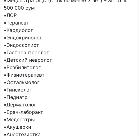
▪️Медсестра ОЦС (стаж не менее 3 лет) – ЗП от 4
500 000 сум
▪️ЛОР
▪️Терапевт
▪️Кардиолог
▪️Эндокринолог
▪️Эндоскопист
▪️Гастроэнтеролог
▪️Детский невролог
▪️Реабилитолог
▪️Физиотерапевт
▪️Офтальмолог
▪️Гинеколог
▪️Педиатр
▪️Дерматолог
▪️Врач-лаборант
▪️Медсестры
▪️Акушерки
▪️Анестезистка