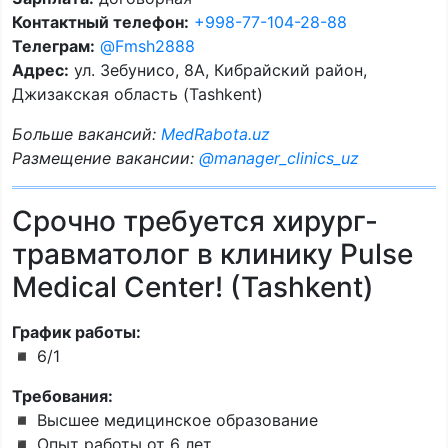
Контактный телефон:
+998-77-104-28-88
Телеграм:
@Fmsh2888
Адрес:
ул. Зебунисо, 8A, Кибрайский район,
Джизакская область (Tashkent)
Больше вакансий:
MedRabota.uz
Размещение вакансии:
@manager_clinics_uz
Срочно требуется хирург-
травматолог в клинику Pulse
Medical Center! (Tashkent)
График работы:
◾️ 6/1
Требования:
◾️ Высшее медицинское образование
◾️ Опыт работы от 6 лет