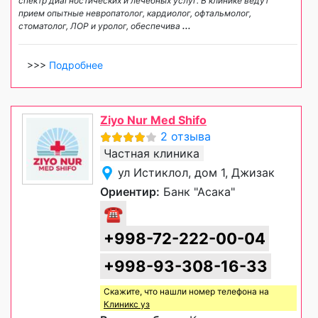
спектр диагностических и лечебных услуг. В клинике ведут
прием опытные невропатолог, кардиолог, офтальмолог,
стоматолог, ЛОР и уролог, обеспечива
...
>>>
Подробнее
Ziyo Nur Med Shifo
2 отзыва
Частная клиника
ул Истиклол, дом 1, Джизак
Ориентир:
Банк "Асака"
☎
+998-72-222-00-04
+998-93-308-16-33
Скажите, что нашли номер телефона на
Клиникс уз