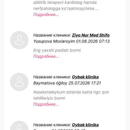
qildirib terapevt kardiolog hamda
nerfpatologga koʻrsatmoqchima ...
Подробнее...
Название клиники:
Ziyo Nur Med Shifo
Yusupova Moxlaroyim
01.08.2026 07:13
Eng yaxshi pediatr bormi
Подробнее...
Название клиники:
Oybek klinika
Baymatova óģiloy
25.07.2026 17:21
Assalomaleykum sizlarda batta hgc qon
tahlillariyiz bormi
Подробнее...
Название клиники:
Oybek klinika