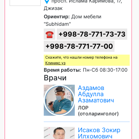
просп. Ислама Каримова, 17,
Джизак
Ориентир:
Дом мебели
"Subhidam"
☎
+998-78-771-73-73
+998-78-771-77-00
Скажите, что нашли номер телефона на
Клиникс уз
Время работы:
Пн-Сб 08:30-17:00
Врачи
Аздамов
Абдулла
Азаматович
ЛОР
(отоларинголог)
Исаков Зокир
Илхомович