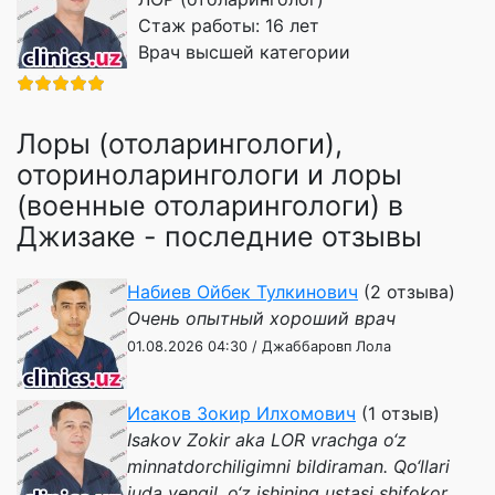
Стаж работы: 16 лет
Врач высшей категории
Лоры (отоларингологи),
оториноларингологи и лоры
(военные отоларингологи) в
Джизаке - последние отзывы
Набиев Ойбек Тулкинович
(2 отзыва)
Очень опытный хороший врач
01.08.2026 04:30 / Джаббаровп Лола
Исаков Зокир Илхомович
(1 отзыв)
Isakov Zokir aka LOR vrachga o‘z
minnatdorchiligimni bildiraman. Qo‘llari
juda yengil, o‘z ishining ustasi shifokor.