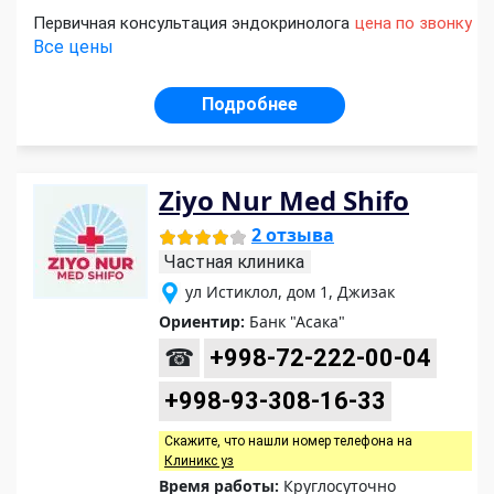
Первичная консультация эндокринолога
цена по звонку
Все цены
Подробнее
Ziyo Nur Med Shifo
2 отзыва
Частная клиника
ул Истиклол, дом 1, Джизак
Ориентир:
Банк "Асака"
☎
+998-72-222-00-04
+998-93-308-16-33
Скажите, что нашли номер телефона на
Клиникс уз
Время работы:
Круглосуточно