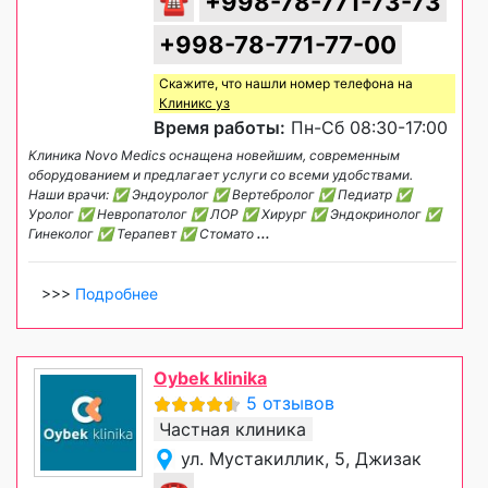
☎
+998-78-771-73-73
+998-78-771-77-00
Скажите, что нашли номер телефона на
Клиникс уз
Время работы:
Пн-Сб 08:30-17:00
Клиника Novo Medics оснащена новейшим, современным
оборудованием и предлагает услуги со всеми удобствами.
Наши врачи: ✅ Эндоуролог ✅ Вертебролог ✅ Педиатр ✅
Уролог ✅ Невропатолог ✅ ЛОР ✅ Хирург ✅ Эндокринолог ✅
Гинеколог ✅ Терапевт ✅ Стомато
...
>>>
Подробнее
Oybek klinika
5 отзывов
Частная клиника
ул. Мустакиллик, 5, Джизак