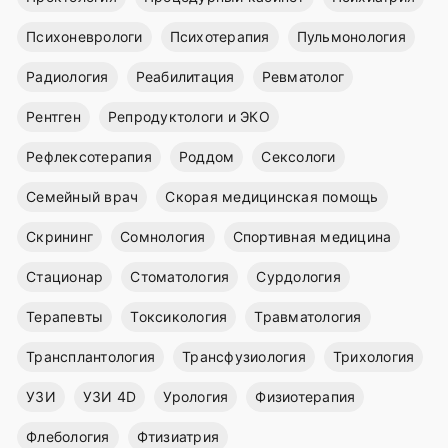
Психоневрологи
Психотерапия
Пульмонология
Радиология
Реабилитация
Ревматолог
Рентген
Репродуктологи и ЭКО
Рефлексотерапия
Роддом
Сексологи
Семейный врач
Скорая медицинская помощь
Скрининг
Сомнология
Спортивная медицина
Стационар
Стоматология
Сурдология
Терапевты
Токсикология
Травматология
Трансплантология
Трансфузиология
Трихология
УЗИ
УЗИ 4D
Урология
Физиотерапия
Флебология
Фтизиатрия