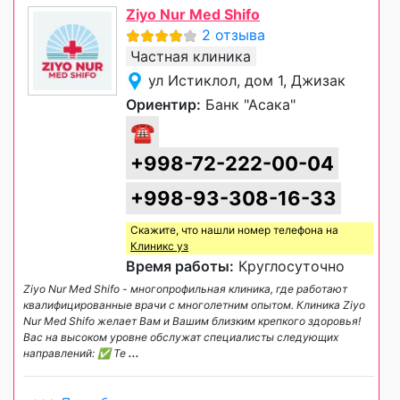
Ziyo Nur Med Shifo
2 отзыва
Частная клиника
ул Истиклол, дом 1, Джизак
Ориентир:
Банк "Асака"
☎
+998-72-222-00-04
+998-93-308-16-33
Скажите, что нашли номер телефона на
Клиникс уз
Время работы:
Круглосуточно
Ziyo Nur Med Shifo - многопрофильная клиника, где работают
квалифицированные врачи с многолетним опытом. Клиника Ziyo
Nur Med Shifo желает Вам и Вашим близким крепкого здоровья!
Вас на высоком уровне обслужат специалисты следующих
направлений: ✅ Те
...