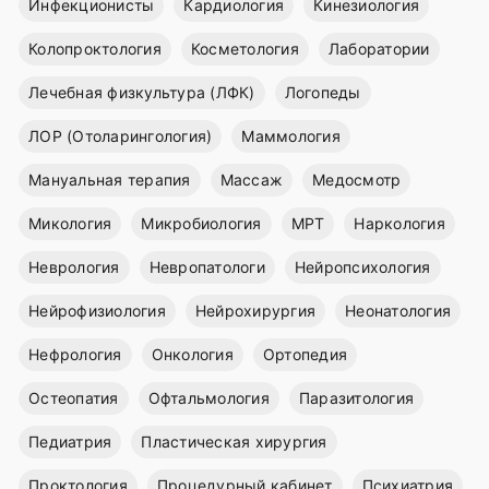
Инфекционисты
Кардиология
Кинезиология
Колопроктология
Косметология
Лаборатории
Лечебная физкультура (ЛФК)
Логопеды
ЛОР (Отоларингология)
Маммология
Мануальная терапия
Массаж
Медосмотр
Микология
Микробиология
МРТ
Наркология
Неврология
Невропатологи
Нейропсихология
Нейрофизиология
Нейрохирургия
Неонатология
Нефрология
Онкология
Ортопедия
Остеопатия
Офтальмология
Паразитология
Педиатрия
Пластическая хирургия
Проктология
Процедурный кабинет
Психиатрия