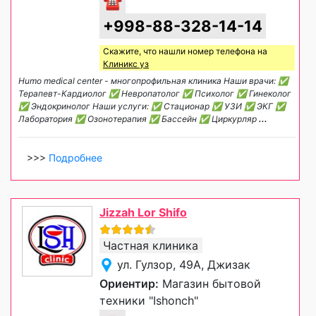
☎
+998-88-328-14-14
Скажите, что нашли номер телефона на
Клиникс уз
Humo medical center - многопрофильная клиника Наши врачи: ✅️
Терапевт-Кардиолог ✅️ Невропатолог ✅️ Психолог ✅️ Гинеколог
✅️ Эндокринолог Наши услуги: ✅️ Стационар ✅️ УЗИ ✅️ ЭКГ ✅️
Лаборатория ✅️ Озонотерапия ✅️ Бассейн ✅️ Циркурляр
...
>>>
Подробнее
Jizzah Lor Shifo
Частная клиника
ул. Гулзор, 49А, Джизак
Ориентир:
Магазин бытовой
техники "Ishonch"