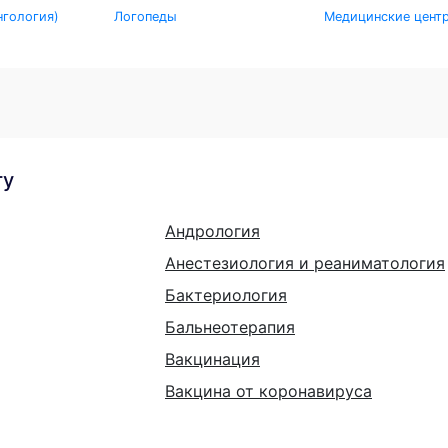
гология)
Логопеды
Медицинские цент
гу
Андрология
Анестезиология и реаниматология
Бактериология
Бальнеотерапия
Вакцинация
Вакцина от коронавируса