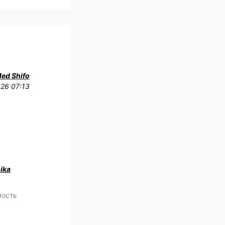
Med Shifo
026 07:13
ika
мость