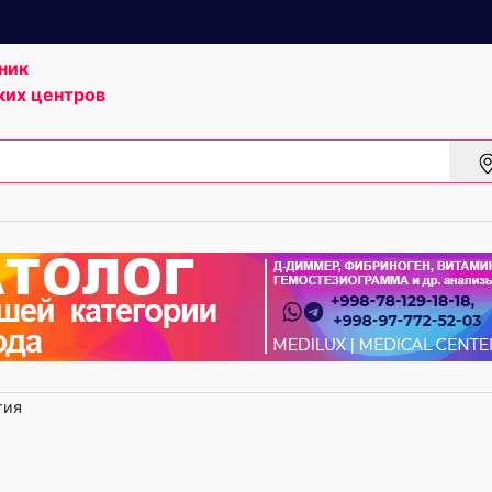
ник
ких центров
гия