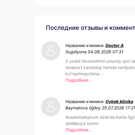
Последние отзывы и коммен
Название клиники:
Doctor A
Sugdiyona
04.08.2026 07:31
5 yoshli farzandimni umumiy qon tahl
terapevt kardiolog hamda nerfpat
koʻrsatmoqchima ...
Подробнее...
Название клиники:
Oybek klinika
Baymatova óģiloy
25.07.2026 17:2
Assalomaleykum sizlarda batta hg
tahlillariyiz bormi
Подробнее...