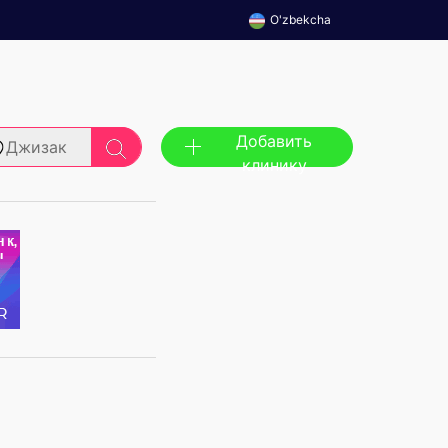
O'zbekcha
Добавить
Джизак
клинику