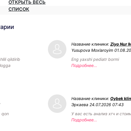
ОТКРЫТЬ ВЕСЬ
СПИСОК
тарии
Название клиники:
Ziyo Nur 
Yusupova Moxlaroyim
01.08.2
ili qildirib
Eng yaxshi pediatr bormi
ologga
Подробнее...
Название клиники:
Oybek klin
1
Эркаева
24.07.2026 07:43
c qon
У вас есть анализ хгч и стои
Подробнее...