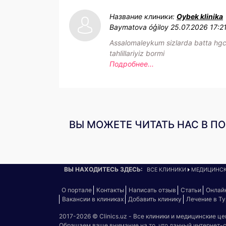
Название клиники:
Oybek klinika
Baymatova óģiloy
25.07.2026 17:2
Assalomaleykum sizlarda batta hg
tahlillariyiz bormi
Подробнее...
ВЫ МОЖЕТЕ ЧИТАТЬ НАС В П
ВЫ НАХОДИТЕСЬ ЗДЕСЬ:
ВСЕ КЛИНИКИ
МЕДИЦИНСК
О портале
Контакты
Написать отзыв
Статьи
Онлай
Вакансии в клиниках
Добавить клинику
Лечение в Т
2017-2026 © Clinics.uz - Все клиники и медицинские ц
Обращаем ваше внимание на то, что данный интернет-