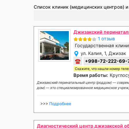
Список клиник (медицинских центров) и
Джизакский перинатал
1 отзыв
Государственная клин
ул. Калия, 1, Джизак
☎
+998-72-222-69-
Скажите, что нашли номер тел
Время работы:
Круглосу
Джизакский перинатальный центр (роддом) — совре
дом) — это специализированное медицинское учре
>>>
Подробнее
Диагностический центр джизакской о