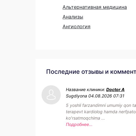
Альтернативная медицина
Анализы
Ангиология
Последние отзывы и коммен
Название клиники:
Doctor A
Sugdiyona
04.08.2026 07:31
5 yoshli farzandimni umumiy qon tahl
terapevt kardiolog hamda nerfpat
koʻrsatmoqchima ...
Подробнее...