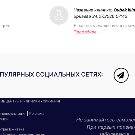
Название клиники:
Oybek klin
1
Эркаева
24.07.2026 07:43
c qon
У вас есть анализ хгч и стои
Подробнее...
ОПУЛЯРНЫХ СОЦИАЛЬНЫХ СЕТЯХ:
ИЕ ЦЕНТРЫ И КЛИНИКИ
СКРИНИНГ
н консультация
Реклама
урции
Не занимайтесь самоле
При первых призна
ентры Джизака
заболевания
сайт носит исключительно