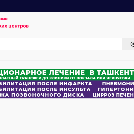
ник
ких центров