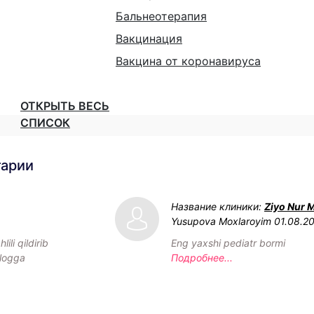
Бальнеотерапия
Вакцинация
Вакцина от коронавируса
ОТКРЫТЬ ВЕСЬ
СПИСОК
тарии
Название клиники:
Ziyo Nur 
Yusupova Moxlaroyim
01.08.2
ili qildirib
Eng yaxshi pediatr bormi
ologga
Подробнее...