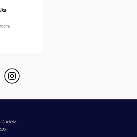
ika
мость
чением.
ках