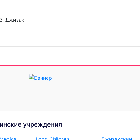
3, Джизак
инские учреждения
edical...
Logo Children
Джизакский...