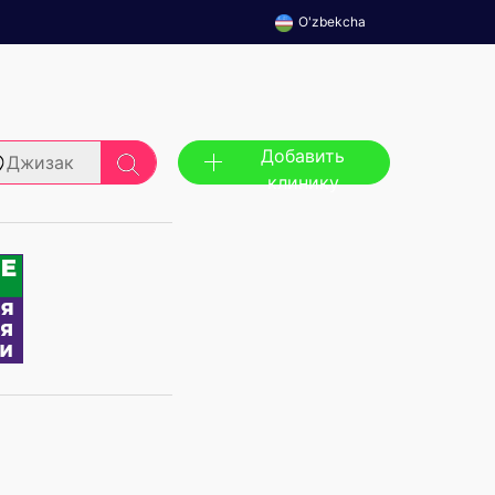
O'zbekcha
Добавить
Джизак
клинику