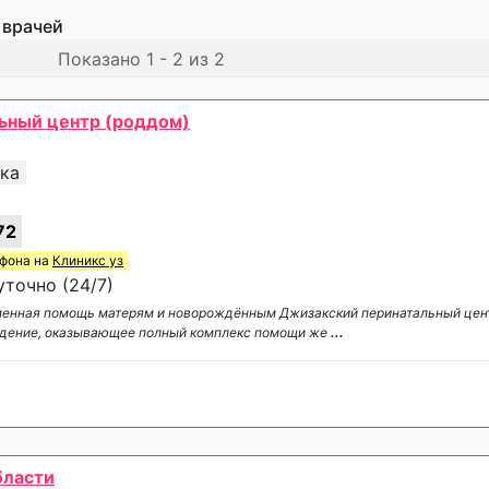
 врачей
Показано 1 - 2 из 2
ьный центр (роддом)
ика
72
ефона на
Клиникс уз
точно (24/7)
менная помощь матерям и новорождённым Джизакский перинатальный цен
ждение, оказывающее полный комплекс помощи же
...
бласти