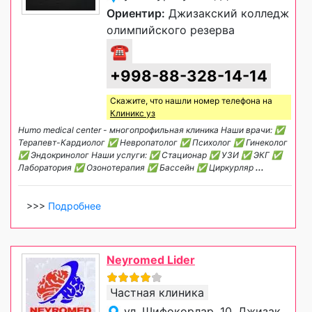
Ориентир:
Джизакский колледж
олимпийского резерва
☎
+998-88-328-14-14
Скажите, что нашли номер телефона на
Клиникс уз
Humo medical center - многопрофильная клиника Наши врачи: ✅️
Терапевт-Кардиолог ✅️ Невропатолог ✅️ Психолог ✅️ Гинеколог
✅️ Эндокринолог Наши услуги: ✅️ Стационар ✅️ УЗИ ✅️ ЭКГ ✅️
Лаборатория ✅️ Озонотерапия ✅️ Бассейн ✅️ Циркурляр
...
>>>
Подробнее
Neyromed Lider
Частная клиника
ул. Шифокорлар, 10, Джизак