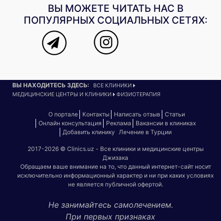
ВЫ МОЖЕТЕ ЧИТАТЬ НАС В
ПОПУЛЯРНЫХ СОЦИАЛЬНЫХ СЕТЯХ:
ВЫ НАХОДИТЕСЬ ЗДЕСЬ:
ВСЕ КЛИНИКИ
МЕДИЦИНСКИЕ ЦЕНТРЫ И КЛИНИКИ
ФИЗИОТЕРАПИЯ
О портале
Контакты
Написать отзыв
Статьи
Онлайн консультация
Реклама
Вакансии в клиниках
Добавить клинику
Лечение в Турции
2017-2026 © Clinics.uz - Все клиники и медицинские центры
Джизака
Обращаем ваше внимание на то, что данный интернет-сайт носит
исключительно информационный характер и ни при каких условиях
не является публичной офертой.
Не занимайтесь самолечением.
При первых признаках