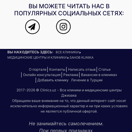
ВЫ МОЖЕТЕ ЧИТАТЬ НАС В
ПОПУЛЯРНЫХ СОЦИАЛЬНЫХ СЕТЯХ:
ВЫ НАХОДИТЕСЬ ЗДЕСЬ:
ВСЕ КЛИНИКИ
МЕДИЦИНСКИЕ ЦЕНТРЫ И КЛИНИКИ
SAHOB KLINIKA
О портале
Контакты
Написать отзыв
Статьи
Онлайн консультация
Реклама
Вакансии в клиниках
Добавить клинику
Лечение в Турции
2017-2026 © Clinics.uz - Все клиники и медицинские центры
Джизака
Обращаем ваше внимание на то, что данный интернет-сайт носит
исключительно информационный характер и ни при каких условиях
не является публичной офертой.
Не занимайтесь самолечением.
При первых признаках