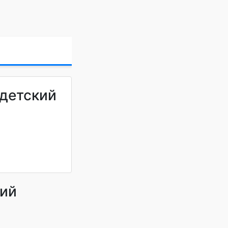
детский
кий