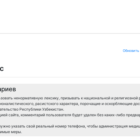
Обновить
с
ариев
зовать ненормативную лексику, призывать к национальной и религиозной 
ионалистического, расистского характера, порочащие и оскорбляющие дос
тельство Республики Узбекистан.
ией сайта, комментарий пользователя будет удален без каких-либо предв
 нужно указать свой реальный номер телефона, чтобы администрация меди
димые меры.