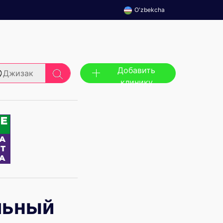
O'zbekcha
Добавить
Джизак
клинику
льный