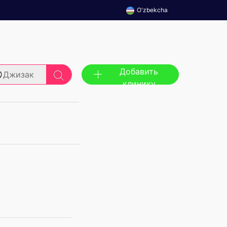
O'zbekcha
Добавить
Джизак
клинику