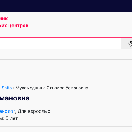
ник
ких центров
 Shifo
Мухамедшина Эльвира Усмановна
мановна
еколог
, Для взрослых
: 5 лет