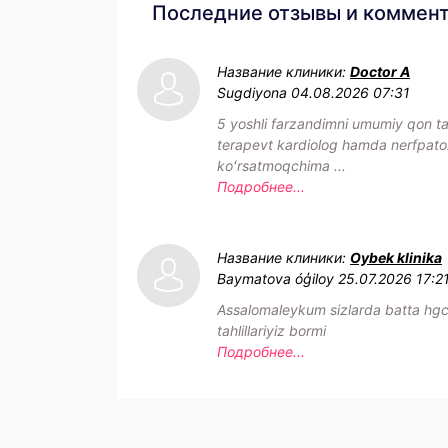
Последние отзывы и коммен
Название клиники:
Doctor A
Sugdiyona
04.08.2026 07:31
5 yoshli farzandimni umumiy qon tahl
terapevt kardiolog hamda nerfpat
koʻrsatmoqchima ...
Подробнее...
Название клиники:
Oybek klinika
Baymatova óģiloy
25.07.2026 17:2
Assalomaleykum sizlarda batta hg
tahlillariyiz bormi
Подробнее...