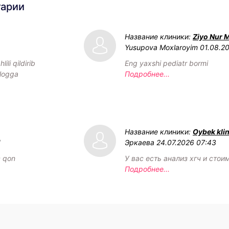
тарии
Название клиники:
Ziyo Nur 
Yusupova Moxlaroyim
01.08.2
ili qildirib
Eng yaxshi pediatr bormi
ologga
Подробнее...
Название клиники:
Oybek klin
1
Эркаева
24.07.2026 07:43
c qon
У вас есть анализ хгч и стои
Подробнее...