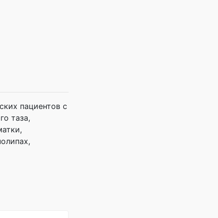
ских пациентов с
го таза,
матки,
полипах,