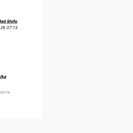
Med Shifo
026 07:13
ika
мость