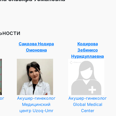
ьности
Саидова Нодира
Кодирова
Омоновна
Зебинисо
Нуридуллаевна
ог
Акушер-гинеколог
Акушер-гинеколог
Медицинский
Global Medical
центр Uzoq-Umr
Center