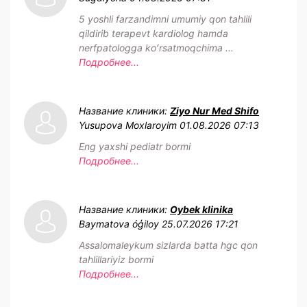
5 yoshli farzandimni umumiy qon tahlili
qildirib terapevt kardiolog hamda
nerfpatologga koʻrsatmoqchima ...
Подробнее...
Название клиники:
Ziyo Nur Med Shifo
Yusupova Moxlaroyim
01.08.2026 07:13
Eng yaxshi pediatr bormi
Подробнее...
Название клиники:
Oybek klinika
Baymatova óģiloy
25.07.2026 17:21
Assalomaleykum sizlarda batta hgc qon
tahlillariyiz bormi
Подробнее...