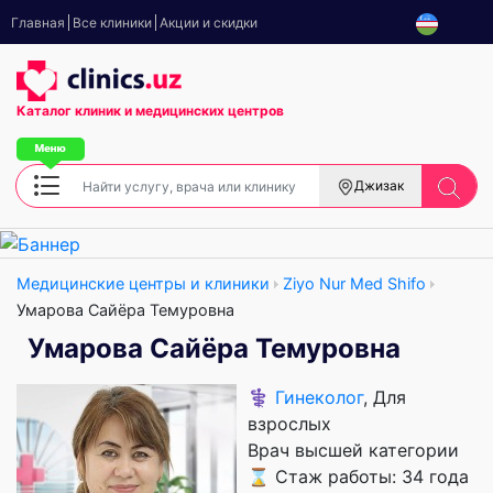
Главная
Все клиники
Акции и скидки
Каталог клиник
и медицинских центров
Джизак
Медицинские центры и клиники
Ziyo Nur Med Shifo
Умарова Сайёра Темуровна
Умарова Сайёра Темуровна
⚕️
Гинеколог
, Для
взрослых
Врач высшей категории
⌛ Стаж работы: 34 года