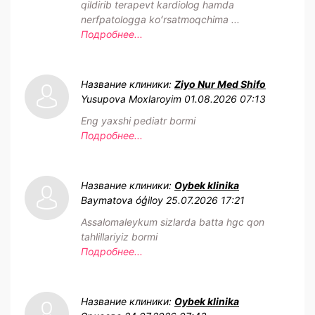
qildirib terapevt kardiolog hamda
nerfpatologga koʻrsatmoqchima ...
Подробнее...
Название клиники:
Ziyo Nur Med Shifo
Yusupova Moxlaroyim
01.08.2026 07:13
Eng yaxshi pediatr bormi
Подробнее...
Название клиники:
Oybek klinika
Baymatova óģiloy
25.07.2026 17:21
Assalomaleykum sizlarda batta hgc qon
tahlillariyiz bormi
Подробнее...
Название клиники:
Oybek klinika