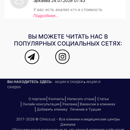
Эркаева
24.07.2026 07:43
У вас есть анализ хгч и стоимость
Подробнее...
ВЫ МОЖЕТЕ ЧИТАТЬ НАС В
ПОПУЛЯРНЫХ СОЦИАЛЬНЫХ СЕТЯХ:
ВЫ НАХОДИТЕСЬ ЗДЕСЬ:
АКЦИИ И СКИДКИ
АКЦИИ И
СКИДКИ
О портале
Контакты
Написать отзыв
Статьи
Онлайн консультация
Реклама
Вакансии в клиниках
Добавить клинику
Лечение в Турции
2017-2026 © Clinics.uz - Все клиники и медицинские центры
Джизака
Обращаем ваше внимание на то, что данный интернет-сайт носит