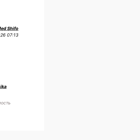
Med Shifo
026 07:13
ika
мость