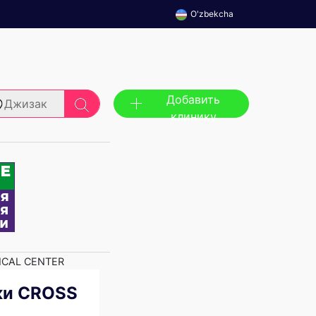
O'zbekcha
Добавить
Джизак
клинику
ICAL CENTER
ки CROSS