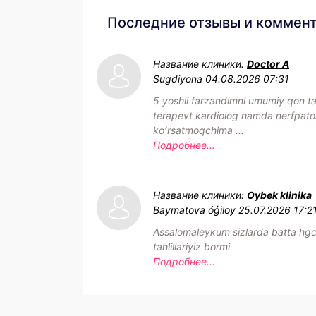
Последние отзывы и коммен
Название клиники:
Doctor A
Sugdiyona
04.08.2026 07:31
5 yoshli farzandimni umumiy qon tahl
terapevt kardiolog hamda nerfpat
koʻrsatmoqchima ...
Подробнее...
Название клиники:
Oybek klinika
Baymatova óģiloy
25.07.2026 17:2
Assalomaleykum sizlarda batta hg
tahlillariyiz bormi
Подробнее...