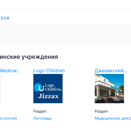
тров
инские учреждения
edical...
Logo Children
Джизакский...
Раздел:
Раздел:
гология)
Логопеды
Медицинские цент