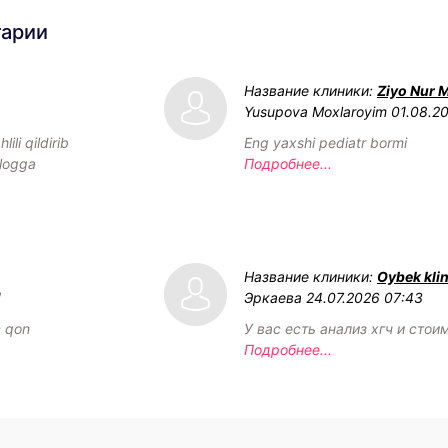
тарии
Название клиники:
Ziyo Nur 
Yusupova Moxlaroyim
01.08.2
ili qildirib
Eng yaxshi pediatr bormi
ologga
Подробнее...
Название клиники:
Oybek klin
1
Эркаева
24.07.2026 07:43
c qon
У вас есть анализ хгч и стои
Подробнее...