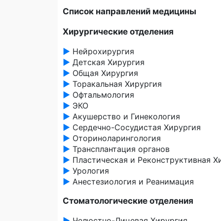
Список направлений медицины
Хирургические отделения
►
Нейрохирургия
►
Детская Хирургия
►
Общая Хирургия
►
Торакальная Хирургия
►
Офтальмология
►
ЭКО
►
Акушерство и Гинекология
►
Сердечно-Сосудистая Хирургия
►
Оториноларингология
►
Трансплантация органов
►
Пластическая и Реконструктивная Х
►
Урология
►
Анестезиология и Реанимация
Стоматологические отделения
►
Челюстно-Лицевая Хирургия