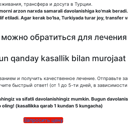
живания, трансфера и досуга в Турции.
orni arzon narxda samarali davolanishiga ko'mak beradi.H
f etiladi. Agar kerak bo'lsa, Turkiyada turar joy, transfer 
 можно обратиться для лечения
n qanday kasallik bilan murojaat 
анием и получить качественное лечение. Отправьте за
чите быстрый ответ! (от 1 до 5-ти дней, в зависимости
ishingiz va sifatli davolanishingiz mumkin. Bugun davolanis
ob oling! (kasallikka qarab 1 kundan 5 kungacha)
Запросить цену