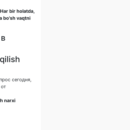
ar bir holatda,
va bo'sh vaqtni
 в
qilish
прос сегодня,
 от
h narxi