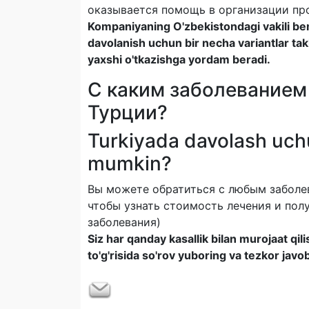
оказывается помощь в организации про
Kompaniyaning O'zbekistondagi vakili bem
davolanish uchun bir necha variantlar takli
yaxshi o'tkazishga yordam beradi.
С каким заболеванием
Турции?
Turkiyada davolash uchu
mumkin?
Вы можете обратиться с любым заболев
чтобы узнать стоимость лечения и полу
заболевания)
Siz har qanday kasallik bilan murojaat qil
to'g'risida so'rov yuboring va tezkor jav