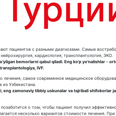
ают пациентов с разными диагнозами. Самые востреб
 нейрохирургия, кардиология, трансплантология, ЭКО.
 qo'yilgan bemorlarni qabul qiladi. Eng ko'p yo'nalishlar - or
transplantologiya, IVF.
 лечения, самое современное медицинское оборудова
 из Узбекистана.
, eng zamonaviy tibbiy uskunalar va tajribali shifokorlar 
 позаботится о том, чтобы пациент получил эффективн
лагается несколько вариантов стоимости лечения. Пр