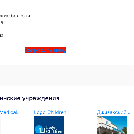
кие болезни
ия
на
Запросить цену
инские учреждения
edical...
Logo Children
Джизакский...