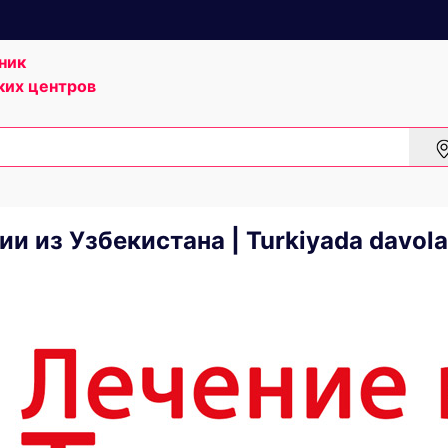
ник
ких центров
и из Узбекистана | Turkiyada davola