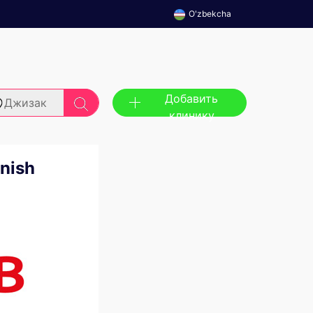
O'zbekcha
Добавить
Джизак
клинику
nish