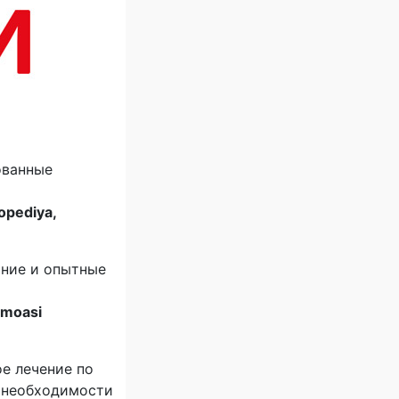
ованные
topediya,
ние и опытные
jamoasi
ое лечение по
и необходимости