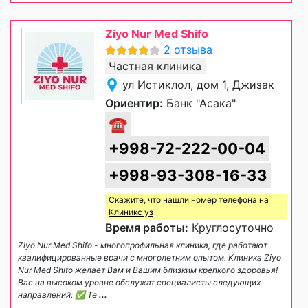
Ziyo Nur Med Shifo
2 отзыва
Частная клиника
ул Истиклол, дом 1, Джизак
Ориентир:
Банк "Асака"
☎
+998-72-222-00-04
+998-93-308-16-33
Скажите, что нашли номер телефона на
Клиникс уз
Время работы:
Круглосуточно
Ziyo Nur Med Shifo - многопрофильная клиника, где работают
квалифицированные врачи с многолетним опытом. Клиника Ziyo
Nur Med Shifo желает Вам и Вашим близким крепкого здоровья!
Вас на высоком уровне обслужат специалисты следующих
направлений: ✅ Те
...